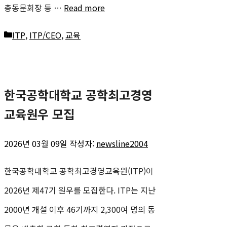
총동문회장 등 …
Read more
카
ITP
,
ITP/CEO
,
교육
테
고
한국공학대학교 공학최고경영
리
교육원우 모집
2026년 03월 09일
작성자:
newsline2004
한국공학대학교 공학최고경영교육원(ITP)이
2026년 제47기 원우를 모집한다. ITP는 지난
2000년 개설 이후 46기까지 2,300여 명의 동