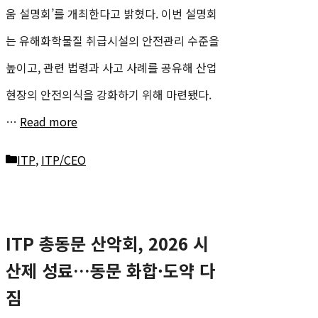
움 설명회’를 개최한다고 밝혔다. 이번 설명회
는 유해화학물질 취급시설의 안전관리 수준을
높이고, 관련 법령과 사고 사례를 공유해 산업
현장의 안전의식을 강화하기 위해 마련됐다.
…
Read more
카
ITP
,
ITP/CEO
테
고
ITP 총동문 산악회, 2026 시
리
산제 성료…동문 화합·도약 다
짐