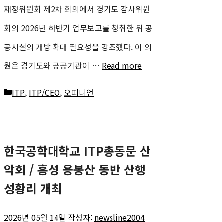
재정위원회 제2차 회의에서 경기도 감사위원
회의 2026년 하반기 업무보고를 청취한 뒤 공
공시설의 개방 확대 필요성을 강조했다. 이 의
원은 경기도와 공공기관이 …
Read more
카
ITP
,
ITP/CEO
,
오피니언
테
고
한국공학대학교 ITP총동문 산
리
악회 / 홍성 용봉산 동반 산행
성황리 개최
2026년 05월 14일
작성자:
newsline2004