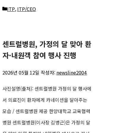
카
ITP
,
ITP/CEO
테
고
센트럴병원, 가정의 달 맞아 환
리
자·내원객 참여 행사 진행
2026년 05월 12일
작성자:
newsline2004
사진설명(출처): 센트럴병원 가정의 달 행사에
서 의료진이 환자에게 카네이션을 달아주는
모습 / 센트럴병원 제공 한양대학교 교육협력
병원 센트럴병원(이사장 김병근)은 가정의 달