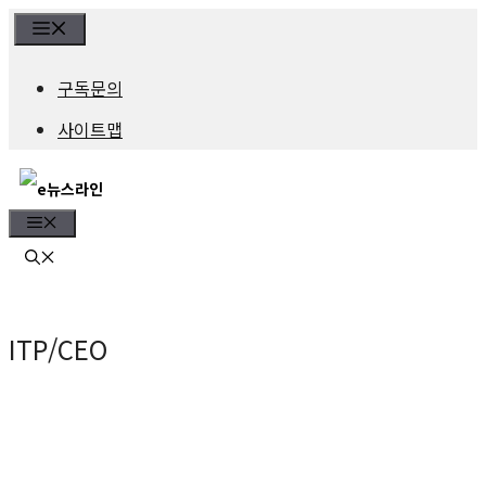
컨
Menu
텐
구독문의
츠
사이트맵
로
건
Menu
너
뛰
기
ITP/CEO