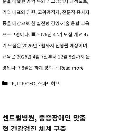
문을 배출한 공학 특화 최고경영자 과정으로,
기업 대표와 임원, 고위공직자, 전문직 종사자
등을 대상으로 한 실전형 경영·기술 융합 교육
프로그램이다. ■ 2026년 47기 모집 개요 47
기 모집은 2026년 3월까지 진행될 예정이며,
교육은 2026년 4월 7일부터 12월 8일까지 운
영된다. 7·8월은 하계 방학 …
Read more
카
ITP
,
ITP/CEO
,
스마트허브
테
고
센트럴병원, 중증장애인 맞춤
리
형 건강검진 체계 구축