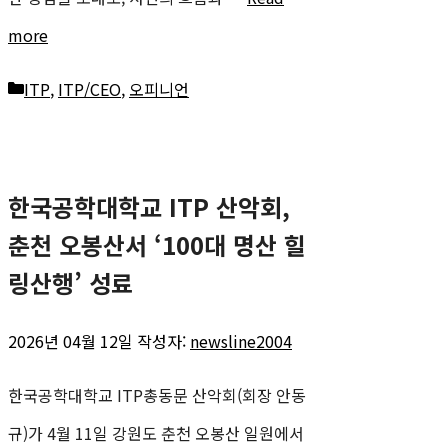
more
카
ITP
,
ITP/CEO
,
오피니언
테
고
한국공학대학교 ITP 산악회,
리
춘천 오봉산서 ‘100대 명산 힐
링산행’ 성료
2026년 04월 12일
작성자:
newsline2004
한국공학대학교 ITP총동문 산악회(회장 안동
규)가 4월 11일 강원도 춘천 오봉산 일원에서