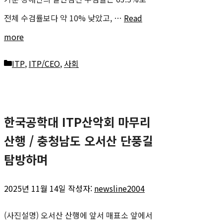
전체 수검률보다 약 10% 낮았고, …
Read
more
카
ITP
,
ITP/CEO
,
사회
테
고
한국공학대 ITP산악회 마무리
리
산행 / 충청남도 오서산 단풍길
탐방하며
2025년 11월 14일
작성자:
newsline2004
(사진설명) 오서산 산행에 앞서 매표소 앞에서