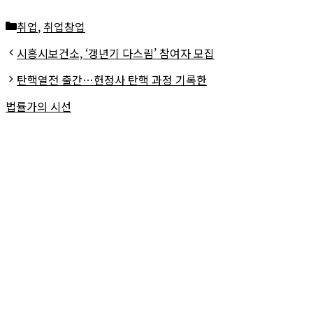
카
취업
,
취업창업
테
시흥시보건소, ‘갱년기 다스림’ 참여자 모집
고
탄핵열전 출간…헌정사 탄핵 과정 기록한
리
법률가의 시선