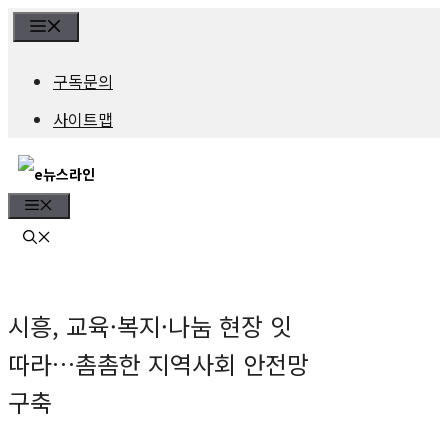
컨
Menu
텐
구독문의
츠
사이트맵
로
건
Menu
너
뛰
기
시흥, 교육·복지·나눔 현장 잇
따라…촘촘한 지역사회 안전망
구축