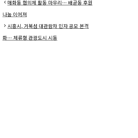
테
매화동 협의체 활동 마무리… 배곧동 후원
고
나눔 이어져
리
시흥시, 거북섬 대관람차 민자 공모 본격
화… 체류형 관광도시 시동