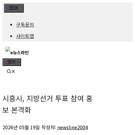
컨
Menu
텐
구독문의
츠
사이트맵
로
건
Menu
너
뛰
기
시흥시, 지방선거 투표 참여 홍
보 본격화
2026년 05월 19일
작성자:
newsline2004