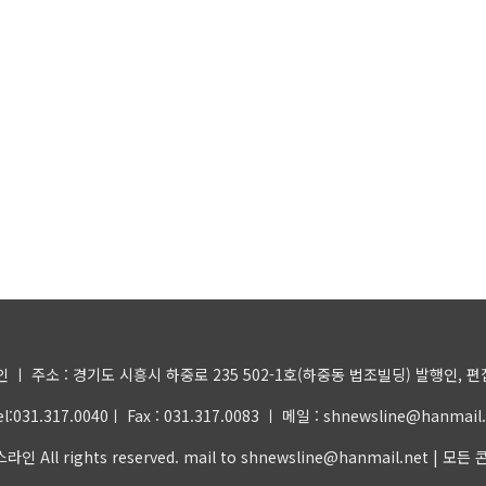
 주소 : 경기도 시흥시 하중로 235 502-1호(하중동 법조빌딩) 발행인, 편집인 
031.317.0040ㅣ Fax : 031.317.0083 ㅣ 메일 : shnewsline@hanma
 All rights reserved. mail to shnewsline@hanmail.n