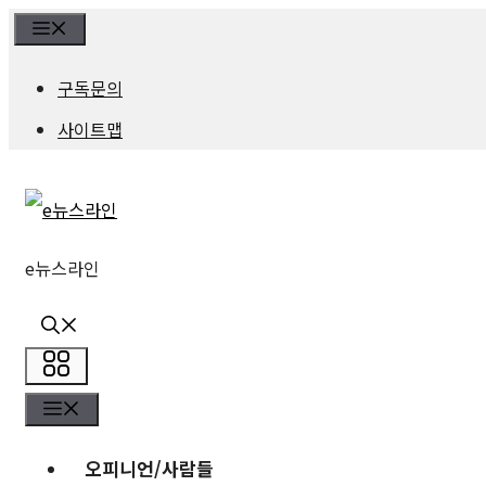
컨
Menu
텐
구독문의
츠
사이트맵
로
건
너
e뉴스라인
뛰
기
메
메
뉴
뉴
오피니언/사람들