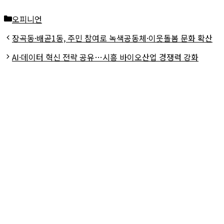
카
오피니언
테
장곡동·배곧1동, 주민 참여로 녹색공동체·이웃돌봄 문화 확산
고
AI·데이터 혁신 전략 공유…시흥 바이오산업 경쟁력 강화
리