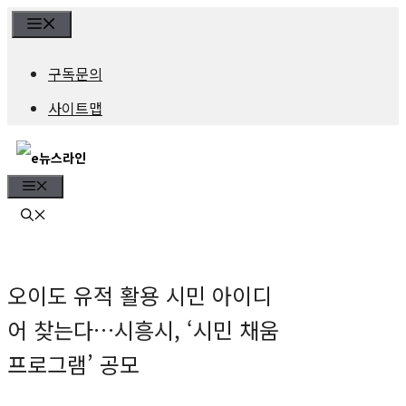
컨
Menu
텐
구독문의
츠
사이트맵
로
건
Menu
너
뛰
기
오이도 유적 활용 시민 아이디
어 찾는다…시흥시, ‘시민 채움
프로그램’ 공모