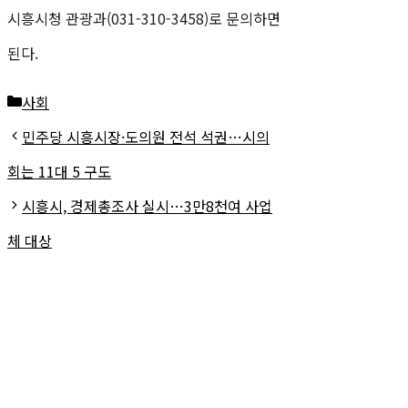
시흥시청 관광과(031-310-3458)로 문의하면
된다.
카
사회
테
민주당 시흥시장·도의원 전석 석권…시의
고
회는 11대 5 구도
리
시흥시, 경제총조사 실시…3만8천여 사업
체 대상