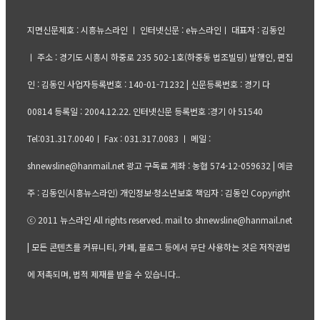
지면신문제호 : 시흥뉴스라인 ㅣ 인터넷신문 : e뉴스라인ㅣ 대표자 : 김동인
ㅣ 주소 : 경기도 시흥시 하중로 235 502-1호(하중동 법조빌딩) 발행인, 편집
인 : 김동인 사업자등록번호 : 140-01-71232 | 신문등록번호 : 경기 다
00814 등록일 : 2004.12.22. 인터넷신문 등록번호 :경기 아 51540
Tel:031.317.0040ㅣ Fax : 031.317.0083 ㅣ 메일 :
shnewsline@hanmail.net 광고 구독료 계좌 : 농협 574-12-059632 | 예금
주 : 김동인(시흥뉴스라인) 개인정보·청소년보호 책임자 : 김동인 Copyright
ⓒ 2011 뉴스라인 All rights reserved. mail to shnewsline@hanmail.net
| 모든 콘텐츠를 커뮤니티, 카페, 블로그 등에서 무단 사용하는 것은 저작권법
에 저촉되며, 법적 제재를 받을 수 있습니다..