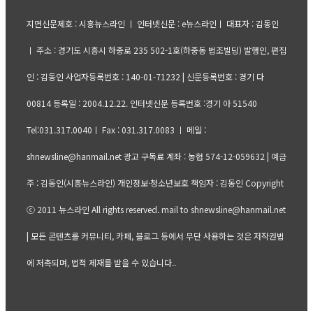
지면신문제호 : 시흥뉴스라인 ㅣ 인터넷신문 : e뉴스라인ㅣ 대표자 : 김동인
ㅣ 주소 : 경기도 시흥시 하중로 235 502-1호(하중동 법조빌딩) 발행인, 편집
인 : 김동인 사업자등록번호 : 140-01-71232 | 신문등록번호 : 경기 다
00814 등록일 : 2004.12.22. 인터넷신문 등록번호 :경기 아 51540
Tel:031.317.0040ㅣ Fax : 031.317.0083 ㅣ 메일 :
shnewsline@hanmail.net 광고 구독료 계좌 : 농협 574-12-059632 | 예금
주 : 김동인(시흥뉴스라인) 개인정보·청소년보호 책임자 : 김동인 Copyright
ⓒ 2011 뉴스라인 All rights reserved. mail to shnewsline@hanmail.net
| 모든 콘텐츠를 커뮤니티, 카페, 블로그 등에서 무단 사용하는 것은 저작권법
에 저촉되며, 법적 제재를 받을 수 있습니다..