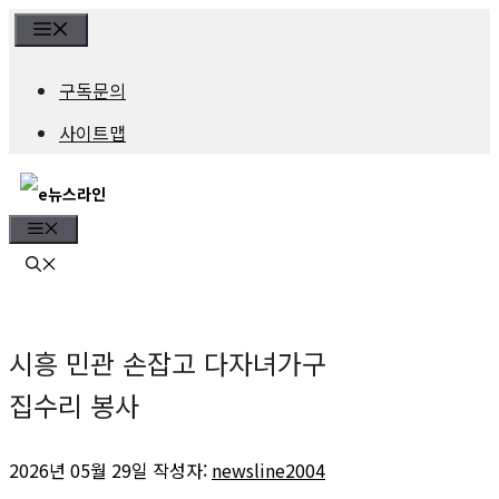
컨
Menu
텐
구독문의
츠
사이트맵
로
건
Menu
너
뛰
기
시흥 민관 손잡고 다자녀가구
집수리 봉사
2026년 05월 29일
작성자:
newsline2004