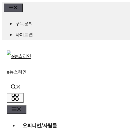
컨
Menu
텐
구독문의
츠
사이트맵
로
건
너
e뉴스라인
뛰
기
메
메
뉴
뉴
오피니언/사람들