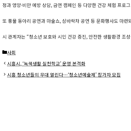
정과 영양·비만 예방 상담, 금연 캠페인 등 다양한 건강 체험 프로
또 풍물 동아리 공연과 마술쇼, 삼바락차 공연 등 문화행사도 마련
시 관계자는 “청소년 보호와 시민 건강 증진, 안전한 생활환경 조성
카
사회
테
시흥시, ‘녹색생활 실천학교’ 운영 본격화
고
시흥 청소년들의 무대 열린다…‘청소년예술제’ 참가자 모집
리