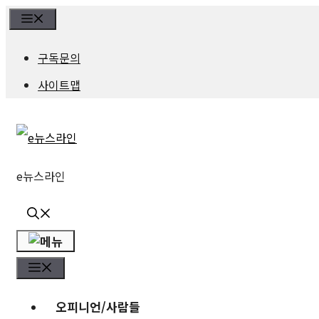
컨
Menu
텐
구독문의
츠
사이트맵
로
건
너
e뉴스라인
뛰
기
메
메
뉴
뉴
오피니언/사람들