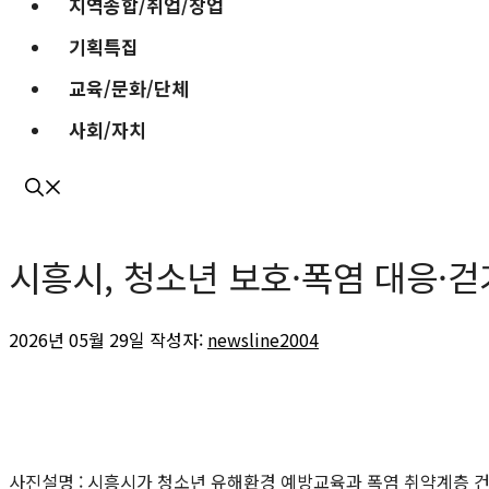
지역종합/취업/창업
기획특집
교육/문화/단체
사회/자치
시흥시, 청소년 보호·폭염 대응·걷
2026년 05월 29일
작성자:
newsline2004
사진설명 : 시흥시가 청소년 유해환경 예방교육과 폭염 취약계층 