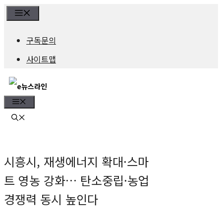
컨
Menu
텐
구독문의
츠
사이트맵
로
건
Menu
너
뛰
기
시흥시, 재생에너지 확대·스마
트 영농 강화… 탄소중립·농업
경쟁력 동시 높인다