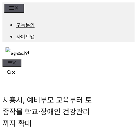
컨
Menu
텐
구독문의
츠
사이트맵
로
건
Menu
너
뛰
기
시흥시, 예비부모 교육부터 토
종작물 학교·장애인 건강관리
까지 확대