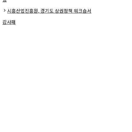
리
시흥산업진흥원, 경기도 상권정책 워크숍서
감사패