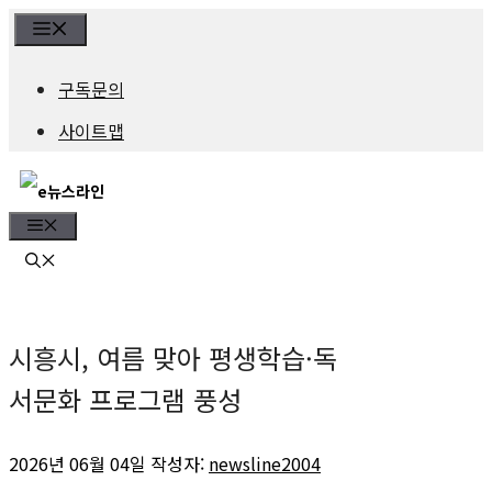
컨
Menu
텐
구독문의
츠
사이트맵
로
건
Menu
너
뛰
기
시흥시, 여름 맞아 평생학습·독
서문화 프로그램 풍성
2026년 06월 04일
작성자:
newsline2004