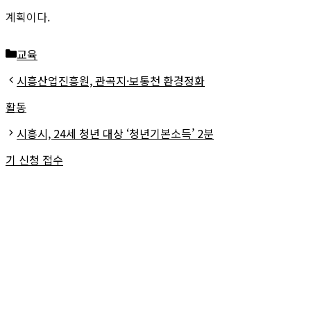
계획이다.
카
교육
테
시흥산업진흥원, 관곡지·보통천 환경정화
고
활동
리
시흥시, 24세 청년 대상 ‘청년기본소득’ 2분
기 신청 접수