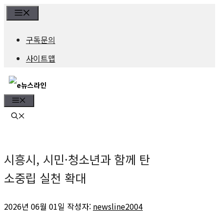
컨
Menu
텐
구독문의
츠
사이트맵
로
건
Menu
너
뛰
기
시흥시, 시민·청소년과 함께 탄
소중립 실천 확대
2026년 06월 01일
작성자:
newsline2004