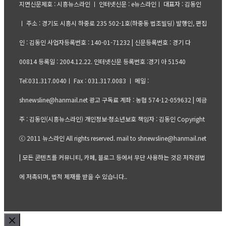
지면신문제호 : 시흥뉴스라인 ㅣ 인터넷신문 : e뉴스라인ㅣ 대표자 : 김동인
ㅣ 주소 : 경기도 시흥시 하중로 235 502-1호(하중동 법조빌딩) 발행인, 편집
인 : 김동인 사업자등록번호 : 140-01-71232 | 신문등록번호 : 경기 다
00814 등록일 : 2004.12.22. 인터넷신문 등록번호 :경기 아 51540
Tel:031.317.0040ㅣ Fax : 031.317.0083 ㅣ 메일 :
shnewsline@hanmail.net 광고 구독료 계좌 : 농협 574-12-059632 | 예금
주 : 김동인(시흥뉴스라인) 개인정보·청소년보호 책임자 : 김동인 Copyright
ⓒ 2011 뉴스라인 All rights reserved. mail to shnewsline@hanmail.net
| 모든 콘텐츠를 커뮤니티, 카페, 블로그 등에서 무단 사용하는 것은 저작권법
에 저촉되며, 법적 제재를 받을 수 있습니다..