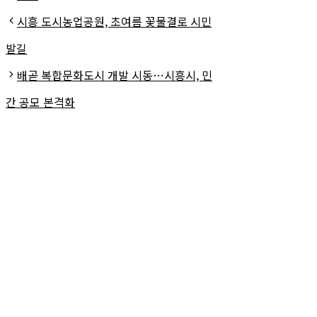
테
시흥 도시농업공원, 초여름 꽃물결로 시민
고
발길
리
배곧 복합문화도시 개발 시동…시흥시, 민
간 공모 본격화