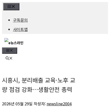
컨
Menu
텐
구독문의
츠
사이트맵
로
건
Menu
너
뛰
기
시흥시, 분리배출 교육·노후 교
량 점검 강화…생활안전 총력
2026년 05월 29일
작성자:
newsline2004