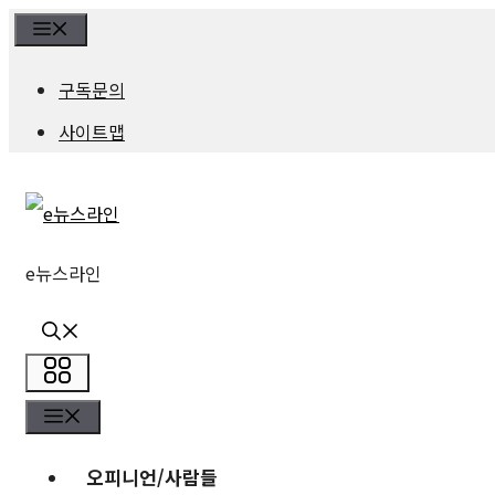
컨
Menu
텐
구독문의
츠
사이트맵
로
건
너
e뉴스라인
뛰
기
메
메
뉴
뉴
오피니언/사람들