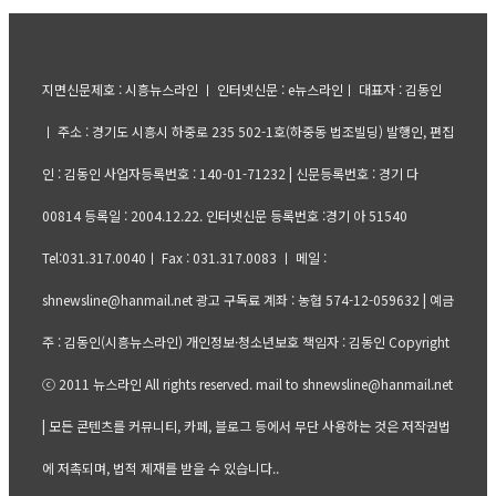
지면신문제호 : 시흥뉴스라인 ㅣ 인터넷신문 : e뉴스라인ㅣ 대표자 : 김동인
ㅣ 주소 : 경기도 시흥시 하중로 235 502-1호(하중동 법조빌딩) 발행인, 편집
인 : 김동인 사업자등록번호 : 140-01-71232 | 신문등록번호 : 경기 다
00814 등록일 : 2004.12.22. 인터넷신문 등록번호 :경기 아 51540
Tel:031.317.0040ㅣ Fax : 031.317.0083 ㅣ 메일 :
shnewsline@hanmail.net 광고 구독료 계좌 : 농협 574-12-059632 | 예금
주 : 김동인(시흥뉴스라인) 개인정보·청소년보호 책임자 : 김동인 Copyright
ⓒ 2011 뉴스라인 All rights reserved. mail to shnewsline@hanmail.net
| 모든 콘텐츠를 커뮤니티, 카페, 블로그 등에서 무단 사용하는 것은 저작권법
에 저촉되며, 법적 제재를 받을 수 있습니다..