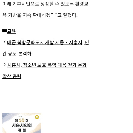
미래 기후시민으로 성장할 수 있도록 환경교
육 기반을 지속 확대하겠다”고 말했다.
카
교육
테
배곧 복합문화도시 개발 시동…시흥시, 민
고
간 공모 본격화
리
시흥시, 청소년 보호·폭염 대응·걷기 문화
확산 총력