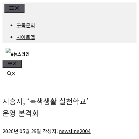
컨
Menu
텐
구독문의
츠
사이트맵
로
건
Menu
너
뛰
기
시흥시, ‘녹색생활 실천학교’
운영 본격화
2026년 05월 29일
작성자:
newsline2004