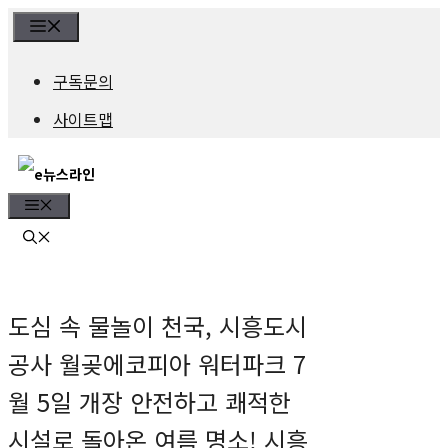
컨
Menu
텐
구독문의
츠
사이트맵
로
건
Menu
너
뛰
기
도심 속 물놀이 천국, 시흥도시
공사 월곶에코피아 워터파크 7
월 5일 개장 안전하고 쾌적한
시설로 돌아온 여름 명소! 시흥