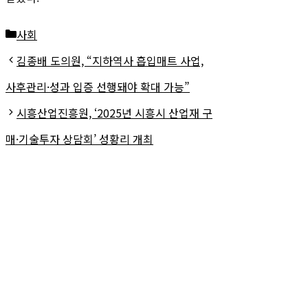
카
사회
테
김종배 도의원, “지하역사 흡입매트 사업,
고
사후관리·성과 입증 선행돼야 확대 가능”
리
시흥산업진흥원, ‘2025년 시흥시 산업재 구
매·기술투자 상담회’ 성황리 개최