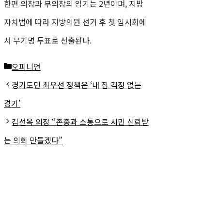
한편 의장과 부의장의 임기는 2년이며, 지방
자치법에 따라 지방의원 선거 후 첫 임시회에
서 무기명 투표로 선출된다.
카
오피니언
테
경기도민 최우선 정책은 ‘내 집 걱정 없는
고
경기’
리
김선옥 의장 “존중과 소통으로 시민 신뢰받
는 의회 만들겠다”