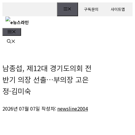
컨
Menu
구독문의
사이트맵
텐
츠
Menu
로
건
너
남종섭, 제12대 경기도의회 전
뛰
반기 의장 선출…부의장 고은
기
정·김미숙
2026년 07월 07일
작성자:
newsline2004