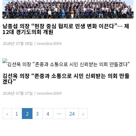
남종섭 의장 “현장 중심 협치로 민생 변화 이끈다”… 제
12대 경기도의회 개원
2026년 07월 08일
/
newsline2004
김선옥 의장 “존중과 소통으로 시민 신뢰받는 의회 만들
겠다”
2026년 07월 07일
/
newsline2004
‹
1
2
3
4
…
24
›