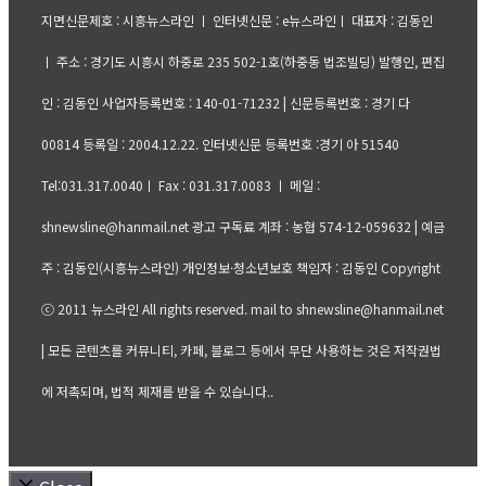
지면신문제호 : 시흥뉴스라인 ㅣ 인터넷신문 : e뉴스라인ㅣ 대표자 : 김동인
ㅣ 주소 : 경기도 시흥시 하중로 235 502-1호(하중동 법조빌딩) 발행인, 편집
인 : 김동인 사업자등록번호 : 140-01-71232 | 신문등록번호 : 경기 다
00814 등록일 : 2004.12.22. 인터넷신문 등록번호 :경기 아 51540
Tel:031.317.0040ㅣ Fax : 031.317.0083 ㅣ 메일 :
shnewsline@hanmail.net 광고 구독료 계좌 : 농협 574-12-059632 | 예금
주 : 김동인(시흥뉴스라인) 개인정보·청소년보호 책임자 : 김동인 Copyright
ⓒ 2011 뉴스라인 All rights reserved. mail to shnewsline@hanmail.net
| 모든 콘텐츠를 커뮤니티, 카페, 블로그 등에서 무단 사용하는 것은 저작권법
에 저촉되며, 법적 제재를 받을 수 있습니다..