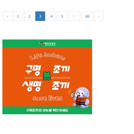
‹
1
2
3
4
5
…
66
›