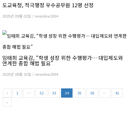
도교육청, 적극행정 우수공무원 12명 선정
2025년 09월 02일
/
newsline2004
임태희 교육감, “학생 성장 위한 수행평가… 대입제도와
연계한 종합 해법 필요”
2025년 08월 25일
/
newsline2004
‹
1
…
32
33
34
35
36
…
41
›