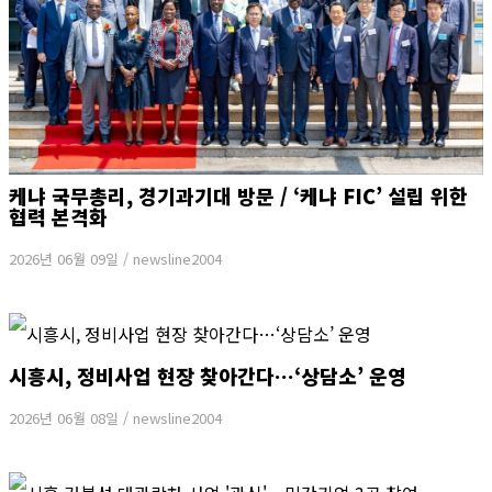
케냐 국무총리, 경기과기대 방문 / ‘케냐 FIC’ 설립 위한
협력 본격화
2026년 06월 09일
/
newsline2004
시흥시, 정비사업 현장 찾아간다…‘상담소’ 운영
2026년 06월 08일
/
newsline2004